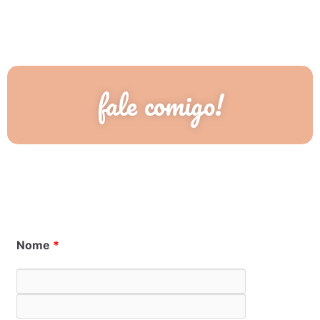
fale comigo!
Nome
*