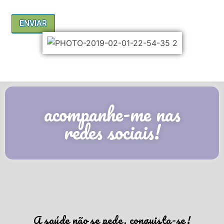
acompanhe-me nas
redes sociais!
A saúde não se pede, conquista-se!